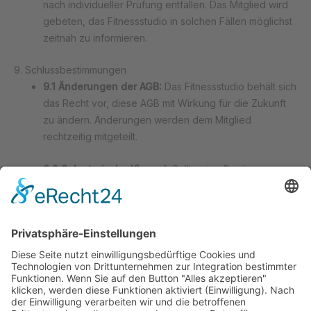
nach individueller Prüfung entfallen. Das Mitglied wird
gebeten, das Fitnessstudio in solchen Fällen möglichst
zeitnah zu informieren.
9. Schlussbestimmungen
9.1 Änderungen der AGB:
Das Fitnessstudio behält sich
das Recht vor, diese AGB mit Wirkung für die Zukunft
zu ändern. Änderungen werden dem Mitglied
rechtzeitig mitgeteilt.
9.2 Salvatorische Klausel:
Sollte eine Bestimmung
dieser AGB unwirksam sein oder werden, so wird die
Wirksamkeit der übrigen Bestimmungen davon nicht
berührt. An die Stelle der unwirksamen Bestimmung tritt
eine wirksame Bestimmung, die dem wirtschaftlichen
Zweck am nächsten kommt.
9.3 Gerichtsstand:
Gerichtsstand für alle Streitigkeiten
aus dem Vertragsverhältnis ist der Sitz des