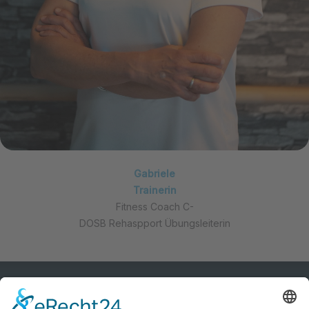
Gabriele
Trainerin
Fitness Coach C-
DOSB Rehaspport Übungsleiterin