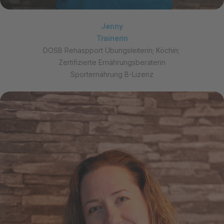
Jenny
Trainerin
DOSB Rehaspport Übungsleiterin; Köchin;
Zertifizierte Ernährungsberaterin
Sporternährung B-Lizenz