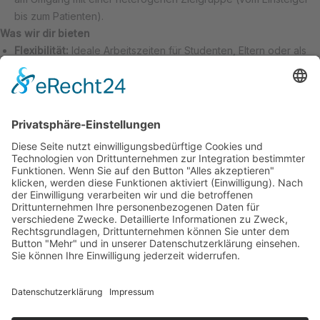
bis zum Patienten).
Was wir dir bieten
Flexibilität:
Ideale Arbeitszeiten für Studenten, Eltern oder als
Nebenverdienst.
Atmosphäre:
Ein herzliches Team und eine moderne
Trainingsumgebung.
Faire Vergütung:
Attraktive Konditionen je nach Erfahrung und
Anstellungsart.
Kontakt
Datenschutz
Impressum