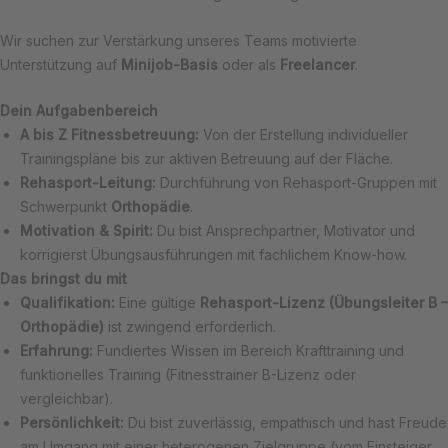
Wir suchen zur Verstärkung unseres Teams motivierte
Unterstützung auf
Minijob-Basis
oder als
Freelancer
.
Dein Aufgabenbereich
A bis Z Fitnessbetreuung:
Von der Erstellung individueller
Trainingspläne bis zur aktiven Betreuung auf der Fläche.
Rehasport-Leitung:
Durchführung von Rehasport-Gruppen mit
Schwerpunkt
Orthopädie
.
Motivation & Spirit:
Du bist Ansprechpartner, Motivator und
korrigierst Übungsausführungen mit fachlichem Know-how.
Das bringst du mit
Qualifikation:
Eine gültige
Rehasport-Lizenz (Übungsleiter B –
Orthopädie)
ist zwingend erforderlich.
Erfahrung:
Fundiertes Wissen im Bereich Krafttraining und
funktionelles Training (Fitnesstrainer B-Lizenz oder
vergleichbar).
Persönlichkeit:
Du bist zuverlässig, empathisch und hast Freude
am Umgang mit einer heterogenen Zielgruppe (vom Einsteiger